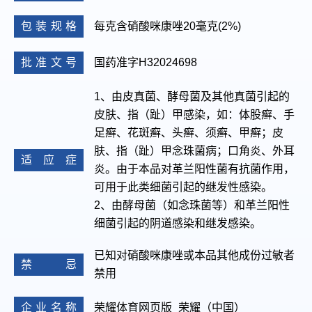
包装规格
每克含硝酸咪康唑20毫克(2%)
批准文号
国药准字H32024698
1、由皮真菌、酵母菌及其他真菌引起的
皮肤、指（趾）甲感染，如：体股癣、手
足癣、花斑癣、头癣、须癣、甲癣；皮
肤、指（趾）甲念珠菌病；口角炎、外耳
适应症
炎。由于本品对革兰阳性菌有抗菌作用，
可用于此类细菌引起的继发性感染。
2、由酵母菌（如念珠菌等）和革兰阳性
细菌引起的阴道感染和继发感染。
已知对硝酸咪康唑或本品其他成份过敏者
禁忌
禁用
企业名称
荣耀体育网页版_荣耀（中国）